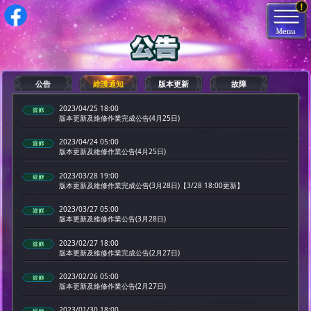
公告
維護通知
版本更新
故障
2023/04/25 18:00
版本更新及維修作業完成公告(4月25日)
2023/04/24 05:00
版本更新及維修作業公告(4月25日)
2023/03/28 19:00
版本更新及維修作業完成公告(3月28日)【3/28 18:00更新】
2023/03/27 05:00
版本更新及維修作業公告(3月28日)
2023/02/27 18:00
版本更新及維修作業完成公告(2月27日)
2023/02/26 05:00
版本更新及維修作業公告(2月27日)
2023/01/30 18:00