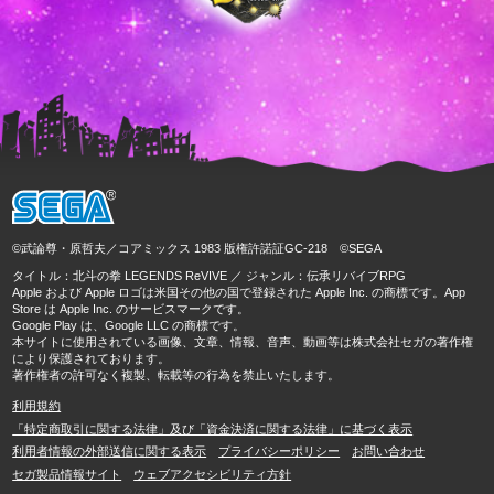
©武論尊・原哲夫／コアミックス 1983 版権許諾証GC-218 ©SEGA
タイトル：北斗の拳 LEGENDS ReVIVE ／ ジャンル：伝承リバイブRPG
Apple および Apple ロゴは米国その他の国で登録された Apple Inc. の商標です。App
Store は Apple Inc. のサービスマークです。
Google Play は、Google LLC の商標です。
本サイトに使用されている画像、文章、情報、音声、動画等は株式会社セガの著作権
により保護されております。
著作権者の許可なく複製、転載等の行為を禁止いたします。
利用規約
「特定商取引に関する法律」及び「資金決済に関する法律」に基づく表示
利用者情報の外部送信に関する表示
プライバシーポリシー
お問い合わせ
セガ製品情報サイト
ウェブアクセシビリティ方針