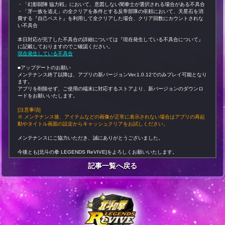
・「幻影闘陣 協力戦」において、意図しない闇拳士が選択される場合がある不具合
・「牙一族を追え」の全クリアを条件とする反帝部隊の依頼において、天星石を消
費する『自己ベスト』を利用して全クリアした場合、クリア回数にカウントされな
い不具合
本日対応が完了した不具合の詳細については『現在発生している不具合について』
に記載しておりますのでご確認ください。
現在発生している不具合
■アップデートのお願い
メンテナンス終了以降は、アプリの新バージョンVer.1.0.12でのみプレイ可能となり
ます。
アプリを削除せず、ご使用の端末に対応するストアより、新バージョンのダウンロ
ードをお願いいたします。
[注意事項]
※ メンテナンス後、アイテムなどの画像が正常に表示されない場合はアプリの再起
動やタイトル画面の設定からキャッシュクリアをお試しください。
メンテナンスにご協力いただき、誠にありがとうございました。
今後とも[北斗の拳 LEGENDS ReVIVE]をよろしくお願いいたします。
記事一覧へ戻る