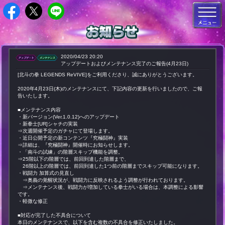
2020/04/23 20:20
アップデートおよびメンテナンス完了のご報告(4月23日)
[北斗の拳 LEGENDS ReVIVE]をご利用くださり、誠にありがとうございます。
2020年4月23日(木)のメンテナンスにて、下記内容の更新を行いましたので、ご報
告いたします。
■メンテナンス内容
・新バージョン(Ver.1.0.12)へのアップデート
・新拳士[UR]シャチの実装
⇒次週開催予定のガチャにて登場します。
・近日公開予定の新コンテンツ『究極闘神』実装
⇒詳細は、『究極闘神』開催時にお知らせします。
・「南斗の試練」の階層スキップ機能を調整。
⇒25階以下の階層では、前回到達した階層まで、
26階以上の階層では、前回到達した1つ前の階層までスキップ可能になります。
・戦闘力 加算式の見直し
⇒奥義の覚醒状況が、戦闘力に反映されるよう調整が行われております。
⇒メンテナンス後、戦闘力が増加している拳士がいる場合は、本調整による影響
です。
・軽微な修正
■対応が完了した不具合について
本日のメンテナンスで、以下を含む複数の不具合を修正いたしました。