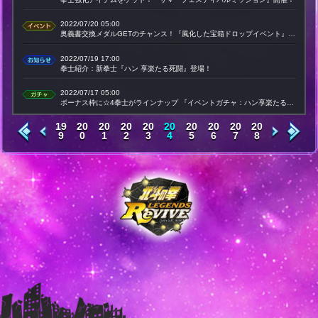
2022/07/20 05:00
奥義書交換メダルGETのチャンス！『風化した宝箱ドロップイベント』開催！
2022/07/19 17:00
拳士紹介：新拳士『ハン 享楽たる死闘』登場！
2022/07/17 05:00
ボーナス枠に☆4拳士がラインナップ 『イベントガチャ：ハン享楽たる死闘』開催
19
20
20
20
20
20
20
20
20
20
9
0
1
2
3
4
5
6
7
8