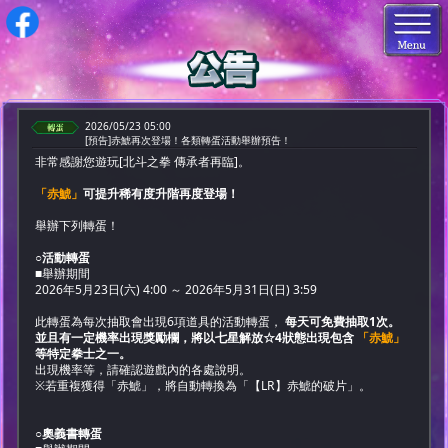
2026/05/23 05:00
[預告]赤鯱再次登場！各類轉蛋活動舉辦預告！
非常感謝您遊玩[北斗之拳 傳承者再臨]。
「赤鯱」
可提升稀有度升階再度登場！
舉辦下列轉蛋！
○活動轉蛋
■舉辦期間
2026年5月23日(六) 4:00 ～ 2026年5月31日(日) 3:59
此轉蛋為每次抽取會出現6項道具的活動轉蛋，
每天可免費抽取1次。
並且有一定機率出現獎勵欄，將以七星解放☆4狀態出現包含
「赤鯱」
等特定拳士之一。
出現機率等，請確認遊戲內的各處說明。
※若重複獲得「赤鯱」，將自動轉換為「【LR】赤鯱的破片」。
○奧義書轉蛋