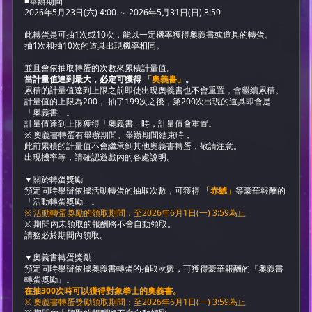
■舉辦期間
2026年5月23日(六) 4:00 ～ 2026年5月31日(日) 3:59
此轉蛋是可抽1次或10次，能以一定機率獲得奧義書或道具的轉蛋。
抽1次和抽10次的道具出現機率相同。
並且會依抽取轉蛋的次數來累積計量值。
當計量值達到最大，必定可獲得
「奧義書」
。
累積的計量值達到上限之前即使出現奧義書也不會重置，會繼續累積。
計量值的上限為200， 抽了199次之後，第200次出現的道具即會是
「奧義書」。
計量值達到上限獲得「奧義書」時，計量值會重置。
※ 奧義書轉蛋有舉辦期間。舉辦期間結束時，
此前累積的計量值不會繼承到其他奧義書轉蛋，敬請注意。
出現機率等，請確認遊戲內的各處說明。
▼關於轉蛋獎勵
預定同時舉辦依據活動轉蛋的抽取次數，可獲得
「赤鯱」
等豪華報酬的
「活動轉蛋獎勵」。
※ 活動轉蛋獎勵的領取期間：至2026年6月1日(一) 3:59為止
※ 期間內未領取的報酬將不會自動領取。
請務必於期間內領取。
▼奧義書轉蛋獎勵
預定同時舉辦依據奧義書轉蛋的抽取次數，可獲得豪華報酬的『奧義書
轉蛋獎勵』。
在抽300次時可以獲得對象拳士的奧義書。
※ 奧義書轉蛋獎勵領取期間：至2026年6月1日(一) 3:59為止