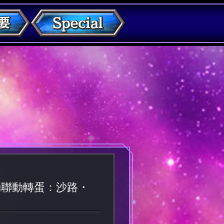
動聯動轉蛋：沙路・