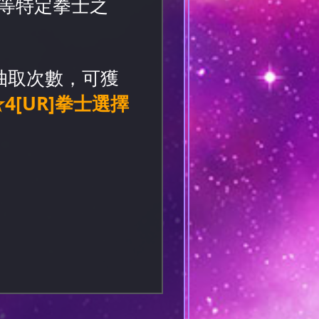
等特定拳士之
抽取次數，可獲
4[UR]拳士選擇
。