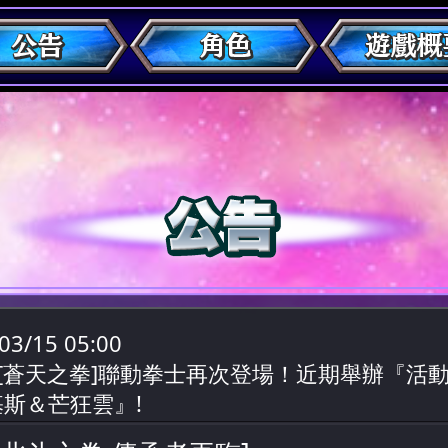
03/15 05:00
][蒼天之拳]聯動拳士再次登場！近期舉辦『活
斯＆芒狂雲』!