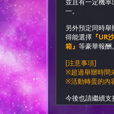
並且有一定機率
一。
另外預定同時舉
得能選擇
『UR
箱』
等豪華報酬
[注意事項]
※超過舉辦時間
※活動轉蛋的內
今後也請繼續支持