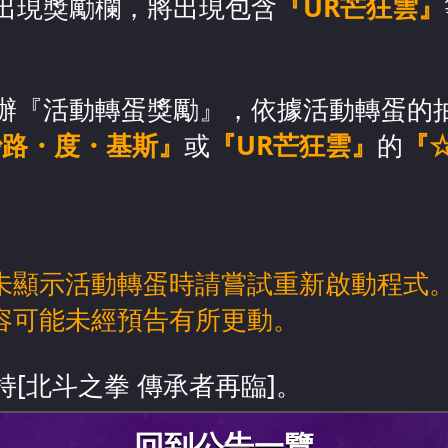
出現獎勵欄，將出現包含
『UR芒狂雲』
辦『活動轉蛋獎勵』，依據活動轉蛋的
沙路・度・基斯』
或
『UR芒狂雲』
的
『☆
。
未顯示活動轉蛋時請嘗試重新啟動程式
容可能未經預告有所更動。
[北斗之拳 傳承者再臨]。
回到公告一覽