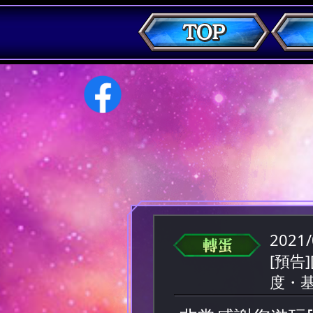
2021/
[預告
度・基