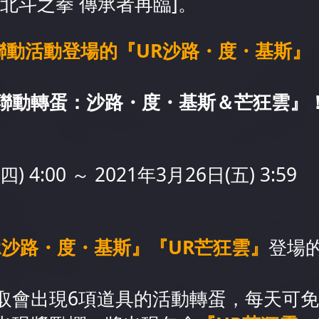
北斗之拳 傳承者再臨]。
]聯動活動登場的『UR沙路・度・基斯』
聯動轉蛋：沙路・度・基斯＆芒狂雲』
) 4:00 ～ 2021年3月26日(五) 3:59
R沙路・度・基斯』『UR芒狂雲』
登場
取會出現6項道具的活動轉蛋，每天可免