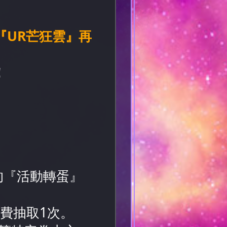
『UR芒狂雲』再
！
的『活動轉蛋』
費抽取1次。