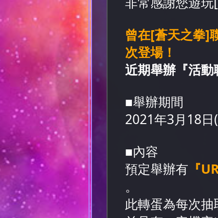
非常感謝您遊玩[
曾在[蒼天之拳
次登場！
近期舉辦『活動
■舉辦期間
2021年3月18日(四
■內容
預定舉辦有
『U
。
此轉蛋為每次抽