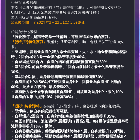
〇關於兌換報酬
本次可兌換的報酬陣容有『特化護符封印箱』，可獲得讓UR索利亞、
UR邪光、UR韓氏兄弟裝備即會發揮追加效果的護符！
道具可從活動頁面進行兌換。
※兌換期間：至2021年3月23日(二) 3:59為止
〇關於特化護符
『特化護符』是讓特定拳士裝備時，可發揮追加效果的護符。
『[索利亞]特化護符』
裝備於『UR索利亞』時，會發揮以下的追加效
果。
・登場時，當包含自身的我方拳士集齊風・火・水・地全部種類的秘訣
時，2回合內我方拳士全體的防守率提升40%。
・自登場起3回合內，自身的增加傷害與減輕傷害提升30%。
・第3回合以前自身發動奧義時，1回合內前排我方拳士的防守率提升
30%。
・第4回合以後，自身發動奧義時無視目標減輕傷害50%。
・自身目前HP在50%以下時回復自身HP，回復量為自身HP上限的
60%。此效果在戰鬥中最多發動2次。
・每有敵方拳士被擊倒時回復自身HP，回復量為自身HP上限的10%，
且自身的攻擊力提升10%（最高30%）。
『[邪光]特化護符』
裝備於『UR邪光』時，會發揮以下的追加效果。
・登場時，使自身的必殺技可發動。
・自登場起2回合內，自身的增加奧義傷害與增加傷害提升35%。
・每回合開始時，追加獲得1層[照明]（最高5層。每1層使爆擊迴避率與
減輕傷害提升10%）狀態。
・自身發動必殺時，獲得的[照明]狀態每有1層，自身就提升100鬥氣。
・自身發動奧義時，發動奧義前每有1層[照明]狀態，就對目標造成HP