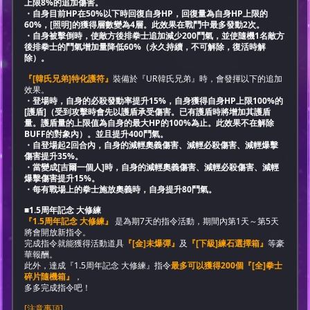
上限8%的追加傷害。
・自身目前HP在50%以下時回復自身HP，回復量為自身HP上限的
60%，[照明]的獲得層數變為4層。此效果在戰鬥中最多發動2次。
・自身被擊倒時，使敵方後排拳士追加減少200鬥氣，並使隨機1名敵方
後排拳士的鬥氣增加量降低60%（永久持續，不可解除，復活時解
除）。
『[韓氏兄弟]特化護符』
裝備於『UR韓氏兄弟』時，會發揮以下的追加
效果。
・登場時，自身的必殺發動率提升15%，自身獲得自身HP上限100%的
[護盾]（受到攻擊時會先以護盾承受傷害。已有護盾時將增加其護盾
量。護盾量的上限值為自身的最大HP的100%為止。此效果不在解除
BUFF的對象內）。並且提升400鬥氣。
・自登場起2回合內，自身的減輕奧義傷害、減輕必殺傷害、減輕爆擊
傷害提升35%。
・當變成[吉爾一個人]時，自身的減輕奧義傷害、減輕必殺傷害、減輕
爆擊傷害提升15%。
・每有戰場上的拳士施放奧義時，自身提升80鬥氣。
■1.5周年記念 大修練
『1.5周年記念 大修練』
是為期7天的指令活動，期間內第1天～第5天
將會開放新指令。
完成指令就能獲得活動道具
『[金]未爆彈』
及
『[下級]練石選擇箱』
等豪
華報酬。
此外，達成『1.5周年記念 大修練』指令
最多可以獲得200個『[全]拳士
碎片隨機箱』
，
多多完成指令吧！
[注意事項]