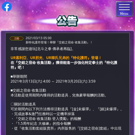
2021/03/13 05:00
新特化護符登場！舉辦『交錯之宿命 收集活動』！
非常感謝您遊玩[北斗之拳 傳承者再臨]。
UR索利亞、UR邪光、UR韓氏兄弟的『特化護符』登場！
在『交錯之宿命 收集活動 』獲得能進一步強化特定拳士的『特化護
符』吧！
■舉辦期間
2021年3月13日(六) 4:00 ～ 2021年3月20日(六) 3:59
■交錯之宿命 收集活動
本活動是使用期間內獲得的活動道具，兌換豪華報酬的活動。
〇關於活動道具
可於期間內以下列方法獲得活動道具『[金]未爆彈』、『[銀]未爆彈』。
・完成故事&激鬥任務時以一定機率掉落
・『交錯之宿命 收集活動 登入獎勵』的報酬
・『1.5周年紀念 大修練』的指令報酬
・從『收集活動套組販賣所』內所販售的『[交錯之宿命]套組』中出現