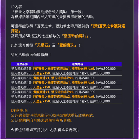
〇內容
『蒼天之拳聯動復刻紀念登入獎勵 第一波』
為根據活動期間內登入遊戲的天數獲得報酬的活動。
可獲得能取得「蒼天之拳」聯動拳士專用護符的
『[黃]蒼天之拳護符選
擇箱』
及可用於SR潘玉玲七星解放的
『潘玉玲的碎片』
。
此外還可獲得
『天星石』
及
『覺醒寶珠』
！
請於活動頁面領取報酬！
達成条件
報酬内容
登入獎勵第1天
[黃]蒼天之拳護符選擇箱x1
,
潘玉玲的碎片x6
, 拾弗x500,000
登入獎勵第2天
天星石x150
, [紫]蒼天之拳護符封印箱x1, 拾弗x500,000
登入獎勵第3天
覺醒寶珠x1
,
潘玉玲的碎片x6
, 拾弗x500,000
登入獎勵第4天
[黃]蒼天之拳護符選擇箱x1
,
潘玉玲的碎片x6
, 拾弗x500,000
登入獎勵第5天
天星石x150
, [紫]蒼天之拳護符封印箱x1, 拾弗x500,000
登入獎勵第6天
覺醒寶珠x1
,
潘玉玲的碎片x6
, 拾弗x500,000
登入獎勵第7天
[黃]蒼天之拳護符選擇箱x2
,
潘玉玲的碎片x6
, 拾弗x500,000
登入獎勵第8天
天星石x150
, [紫]蒼天之拳護符封印箱x2, 拾弗x500,000
[注意事項]
※ 超過舉辦時間未顯示活動時請嘗試重新啟動程式。
※ 活動的內容可能未經預告有所更動。
今後也請繼續支持[北斗之拳 傳承者再臨]。