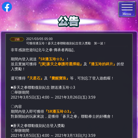
2021/03/05 05:00
可獲得潘玉玲！蒼天之拳聯動復刻紀念登入獎勵 第一波！
非常感謝您遊玩[北斗之拳 傳承者再臨]。
期間內登入就送
『SR潘玉玲☆3』
！
並且實施可獲得
『[黃]蒼天之拳護符選擇箱』
及
『潘玉玲的碎片』
的登
入獎勵！
還可獲得
『天星石』
及
『覺醒寶珠』
等，可別忘了登入遊戲喔！
■蒼天之拳聯動復刻紀念 贈送潘玉玲☆3
〇舉辦期間
2021年3月5日(五) 4:00 ～ 2021年3月26日(五) 3:59
〇內容
期間內登入即可獲得
『SR潘玉玲☆3』
。
對新開始的玩家來說，是獲得「蒼天之拳」聯動拳士的好機會！
■蒼天之拳聯動復刻紀念登入獎勵
〇舉辦期間
2021年3月5日(五) 4:00 ～ 2021年3月13日(六) 3:59