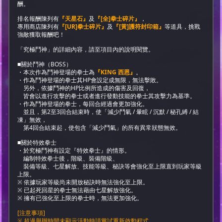
酬。
排名報酬陳列有
『天星石』
及
『[全]拳士碎片』
，
專用商店陳列有
『[UR]拳士碎片』
及
『[黃]護符封印箱』
等道具，挑戰
強敵獲取報酬吧！
「究極鬥神」的詳細內容，請至項目內的說明閱覽。
■關於鬥神（BOSS）
・本次作為鬥神登場的拳士為
『KING 西恩』
。
・作為鬥神登場的拳士其HP會設定成無限，無法擊敗。
另外，依據鬥神的HP比例所造成的傷害及回復，
皆會以進行攻擊的拳士或者進行發動技能的拳士其攻擊力為基準。
・作為鬥神登場的拳士，每回合經過會更加強化。
並且，第2至3回合結束時，使「減少鬥氣 / 暈眩 / 沉默 / 秘孔縛 / 結
凍」無效，
第4回合結束起，使包含「減少鬥氣」的所有異常狀態無效。
■關於特效拳士
・於究極鬥神有設定『特效拳士』的情形。
編制特效拳士後，階級、裝備階級、
裝備等級、七星解放、技能等級、秘訣等會強化至上限直到玩家等級
上限。
※ 依據玩家等級尚未開放秘訣時無法強化至上限。
※ 已起死回星的拳士無法藉由七星解放強化。
※ 擁有已強化至上限的拳士時，無法更加強化。
[注意事項]
※ 超過舉辦時間未顯示活動時請嘗試重新啟動程式。