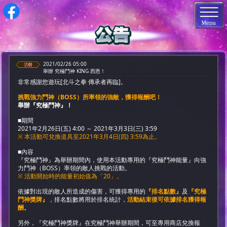
2021/02/26 05:00
舉辦 究極鬥神 KING 西恩！
非常感謝您遊玩[北斗之拳 傳承者再臨]。
挑戰強力鬥神（BOSS）所率領的強敵，獲得報酬吧！
舉辦『究極鬥神』！
■期間
2021年2月26日(五) 4:00 ～ 2021年3月3日(三) 3:59
※ 本活動可兌換道具至2021年3月4日(四) 3:59為止。
■內容
『究極鬥神』為舉辦期間內，使用本活動專用的『究極鬥神能量』向強
力鬥神（BOSS）率領的敵人挑戰的活動。
※ 活動開始時的能量初始值為「20」。
依據對出現的敵人所造成的傷害，可獲得專用的
『排名點數』
及
『究極
鬥神獎牌』
，排名點數將用於排名統計，
活動結束後可依據排名獲得報
酬。
另外，『究極鬥神獎牌』在究極鬥神舉辦期間，可至專用商店兌換報