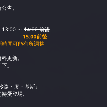
新公告。
 13:00 ～
14:00 前後
00前後
新時間可能有所調整。
資料更新。
如下。
沙路・度・基斯』
的轉蛋登場。