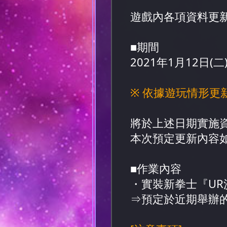
遊戲內各項資料更
■期間
2021年1月12日(二)
15:
※ 依據遊玩情形更
將於上述日期實施
本次預定更新內容
■作業內容
・實裝新拳士『UR
⇒預定於近期舉辦