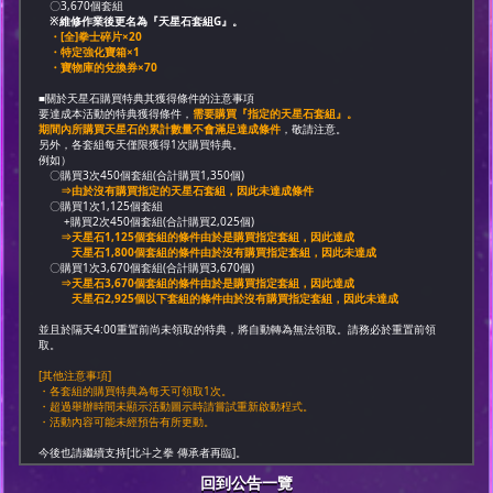
〇3,670個套組
※維修作業後更名為『天星石套組G』。
・[全]拳士碎片×20
・特定強化寶箱×1
・寶物庫的兌換券×70
■關於天星石購買特典其獲得條件的注意事項
要達成本活動的特典獲得條件，
需要購買『指定的天星石套組』。
期間內所購買天星石的累計數量不會滿足達成條件
，敬請注意。
另外，各套組每天僅限獲得1次購買特典。
例如）
〇購買3次450個套組(合計購買1,350個)
⇒由於沒有購買指定的天星石套組，因此未達成條件
〇購買1次1,125個套組
+購買2次450個套組(合計購買2,025個)
⇒天星石1,125個套組的條件由於是購買指定套組，因此達成
天星石1,800個套組的條件由於沒有購買指定套組，因此未達成
〇購買1次3,670個套組(合計購買3,670個)
⇒天星石3,670個套組的條件由於是購買指定套組，因此達成
天星石2,925個以下套組的條件由於沒有購買指定套組，因此未達成
並且於隔天4:00重置前尚未領取的特典，將自動轉為無法領取。請務必於重置前領
取。
[其他注意事項]
・各套組的購買特典為每天可領取1次。
・超過舉辦時間未顯示活動圖示時請嘗試重新啟動程式。
・活動內容可能未經預告有所更動。
今後也請繼續支持[北斗之拳 傳承者再臨]。
回到公告一覽