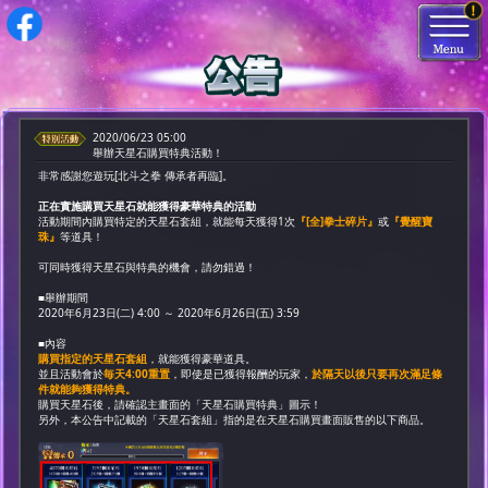
2020/06/23 05:00
舉辦天星石購買特典活動！
非常感謝您遊玩[北斗之拳 傳承者再臨]。
正在實施購買天星石就能獲得豪華特典的活動
活動期間內購買特定的天星石套組，就能每天獲得1次
『[全]拳士碎片』
或
『覺醒寶
珠』
等道具！
可同時獲得天星石與特典的機會，請勿錯過！
■舉辦期間
2020年6月23日(二) 4:00 ～ 2020年6月26日(五) 3:59
■內容
購買指定的天星石套組
，就能獲得豪華道具。
並且活動會於
毎天4:00重置
，即使是已獲得報酬的玩家，
於隔天以後只要再次滿足條
件就能夠獲得特典。
購買天星石後，請確認主畫面的「天星石購買特典」圖示！
另外，本公告中記載的「天星石套組」指的是在天星石購買畫面販售的以下商品。