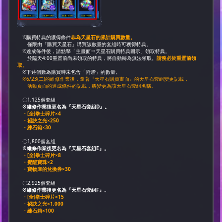
※購買特典的獲得條件
非為天星石的累計購買數量。
僅限由「購買天星石」購買該數量的套組時可獲得特典。
※達成條件後，請點擊「主畫面⇒天星石購買特典圖示」領取特典。
於隔天4:00重置前尚未領取的特典，將自動轉為無法領取。
請務必於重置前領
取。
※下述個數為購買時未包含「附贈」的數量。
※6/23(二)的維修作業後，隨著『天星石購買畫面』的天星石套組變更記載，
活動頁面的達成條件的記載，將變更為該天星石套組名稱。
〇1,125個套組
※維修作業後更名為『天星石套組D』。
・[全]拳士碎片×4
・祕訣之光×250
・練石箱×30
〇1,800個套組
※維修作業後更名為『天星石套組E』。
・[全]拳士碎片×8
・覺醒寶珠×2
・寶物庫的兌換券×30
〇2,925個套組
※維修作業後更名為『天星石套組F』。
・[全]拳士碎片×15
・祕訣之光×1,000
・練石箱×100