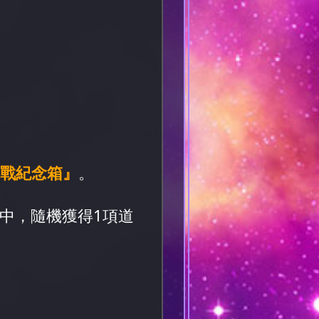
戰紀念箱』
。
中，隨機獲得1項道