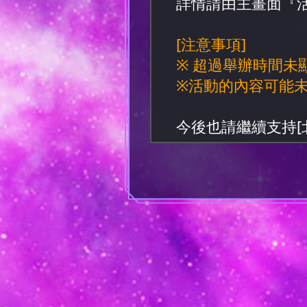
詳情請由主畫面『
[注意事項]
※ 超過舉辦時間未
※活動的內容可能
今後也請繼續支持[