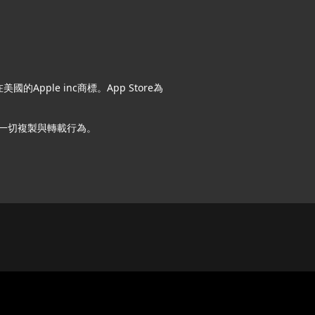
ple inc商標。App Store為
一切複製與轉載行為。