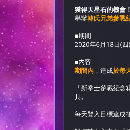
獲得天星石的機會
舉辦
韓氏兄弟參戰
■期間
2020年6月18日(四) 
■內容
期間內
，達成
於每天
『新拳士參戰紀念
具。
每天登入目標達成