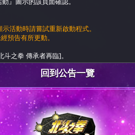
活動』圖示的該頁面確認。
顯示活動時請嘗試重新啟動程式。
未經預告有所更動。
北斗之拳 傳承者再臨]。
回到公告一覽