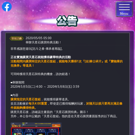
2020/05/05 05:00
舉辦天星石購買特典活動！
非常感謝您遊玩[北斗之拳 傳承者再臨]。
正在實施購買天星石就能獲得豪華特典的活動
活動期間內購買特定的天星石套組，就能每天獲得1次『[全]拳士碎片』或『寶物庫的
兌換券』等道具！
可同時獲得天星石與特典的機會，請勿錯過！
■舉辦期間
2020年5月5日(二) 4:00 ～ 2020年5月8日(五) 3:59
■內容
購買指定的天星石套組
，就能獲得豪華道具。
並且活動會於
毎天4:00重置
，即使是已獲得報酬的玩家，
於隔天以後只要再次滿足條
件就能夠獲得特典。
購買天星石後，請確認主畫面的『天星石購買特典』圖示！
另外，本公告中記載的『天星石套組』指的是在天星石購買畫面販售的以下商品。