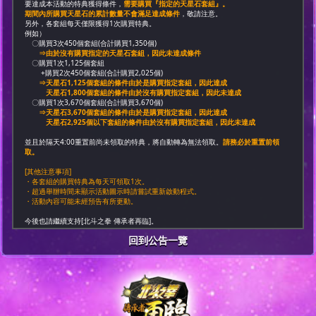
要達成本活動的特典獲得條件，
需要購買『指定的天星石套組』。
期間內所購買天星石的累計數量不會滿足達成條件
，敬請注意。
另外，各套組每天僅限獲得1次購買特典。
例如）
〇購買3次450個套組(合計購買1,350個)
⇒由於沒有購買指定的天星石套組，因此未達成條件
〇購買1次1,125個套組
+購買2次450個套組(合計購買2,025個)
⇒天星石1,125個套組的條件由於是購買指定套組，因此達成
天星石1,800個套組的條件由於沒有購買指定套組，因此未達成
〇購買1次3,670個套組(合計購買3,670個)
⇒天星石3,670個套組的條件由於是購買指定套組，因此達成
天星石2,925個以下套組的條件由於沒有購買指定套組，因此未達成
並且於隔天4:00重置前尚未領取的特典，將自動轉為無法領取。
請務必於重置前領
取。
[其他注意事項]
・各套組的購買特典為每天可領取1次。
・超過舉辦時間未顯示活動圖示時請嘗試重新啟動程式。
・活動內容可能未經預告有所更動。
今後也請繼續支持[北斗之拳 傳承者再臨]。
回到公告一覽