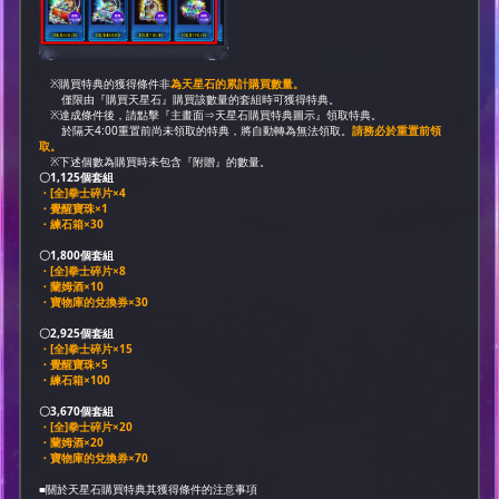
※購買特典的獲得條件非
為天星石的累計購買數量。
僅限由『購買天星石』購買該數量的套組時可獲得特典。
※達成條件後，請點擊『主畫面⇒天星石購買特典圖示』領取特典。
於隔天4:00重置前尚未領取的特典，將自動轉為無法領取。
請務必於重置前領
取。
※下述個數為購買時未包含『附贈』的數量。
〇1,125個套組
・[全]拳士碎片×4
・覺醒寶珠×1
・練石箱×30
〇1,800個套組
・[全]拳士碎片×8
・蘭姆酒×10
・寶物庫的兌換券×30
〇2,925個套組
・[全]拳士碎片×15
・覺醒寶珠×5
・練石箱×100
〇3,670個套組
・[全]拳士碎片×20
・蘭姆酒×20
・寶物庫的兌換券×70
■關於天星石購買特典其獲得條件的注意事項