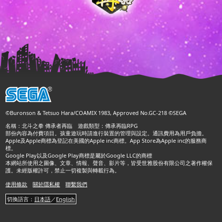
©Buronson & Tetsuo Hara/COAMIX 1983, Approved No.GC-218 ©SEGA
名稱：北斗之拳 傳承者再臨 遊戲類型：傳承再臨RPG
部份內容為付費項目。孩童遊玩時請進行裝置的管理與設定。通訊費用為用戶負擔。
Apple及Apple商標為登記在美國的Apple inc商標。App Store為Apple inc的服務商
標。
Google Play以及Google Play商標是屬於Google LLC的商標
本網站所使用之圖像、文章、情報、聲音、影片等，皆受世雅股份有限公司之著作權保
護。未經版權許可，禁止一切複製與轉載行為。
使用條款
關於隱私權
聯繫我們
切換語言：
日本語
／
English