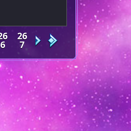
26
26
6
7