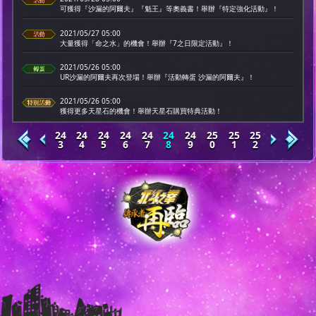
可獲得『沙漏的阿爾夫』『魁王』等奧義書！舉辦『特定強化活動』！
2021/05/27 05:00
大量獲得「命之水」的機會！舉辦『7之日限定活動』！
2021/05/26 05:00
UR沙漏的阿爾夫再次登場！舉辦『活動轉蛋 沙漏的阿爾夫』！
2021/05/26 05:00
獲得更多天星石的機會！舉辦天星石購買特典活動！
24
24
24
24
24
24
24
25
25
25
3
4
5
6
7
8
9
0
1
2