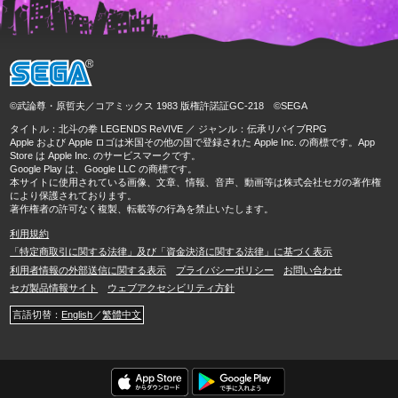
©武論尊・原哲夫／コアミックス 1983 版権許諾証GC-218 ©SEGA
タイトル：北斗の拳 LEGENDS ReVIVE ／ ジャンル：伝承リバイブRPG
Apple および Apple ロゴは米国その他の国で登録された Apple Inc. の商標です。App
Store は Apple Inc. のサービスマークです。
Google Play は、Google LLC の商標です。
本サイトに使用されている画像、文章、情報、音声、動画等は株式会社セガの著作権
により保護されております。
著作権者の許可なく複製、転載等の行為を禁止いたします。
利用規約
「特定商取引に関する法律」及び「資金決済に関する法律」に基づく表示
利用者情報の外部送信に関する表示
プライバシーポリシー
お問い合わせ
セガ製品情報サイト
ウェブアクセシビリティ方針
言語切替：
English
／
繁體中文