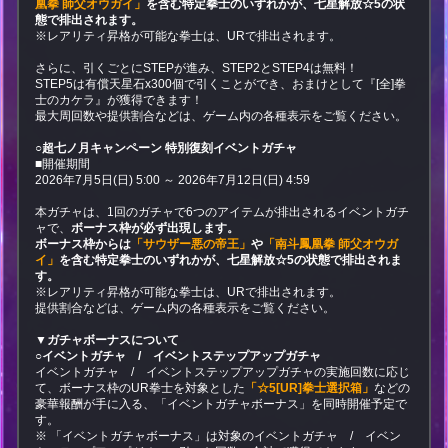
凰拳 師父オウガイ」
を含む特定拳士のいずれかが、七星解放☆5の状
態で排出されます。
※レアリティ昇格が可能な拳士は、URで排出されます。
さらに、引くごとにSTEPが進み、STEP2とSTEP4は無料！
STEP5は有償天星石x300個で引くことができ、おまけとして『[全]拳
士のカケラ』が獲得できます！
最大周回数や提供割合などは、ゲーム内の各種表示をご覧ください。
○超七ノ月キャンペーン 特別復刻イベントガチャ
■開催期間
2026年7月5日(日) 5:00 ～ 2026年7月12日(日) 4:59
本ガチャは、1回のガチャで6つのアイテムが排出されるイベントガチ
ャで、
ボーナス枠が必ず出現します。
ボーナス枠からは
「サウザー悪の帝王」
や
「南斗鳳凰拳 師父オウガ
イ」
を含む特定拳士のいずれかが、七星解放☆5の状態で排出されま
す。
※レアリティ昇格が可能な拳士は、URで排出されます。
提供割合などは、ゲーム内の各種表示をご覧ください。
▼ガチャボーナスについて
○イベントガチャ / イベントステップアップガチャ
イベントガチャ / イベントステップアップガチャの実施回数に応じ
て、ボーナス枠のUR拳士を対象とした
「☆5[UR]拳士選択箱」
などの
豪華報酬が手に入る、「イベントガチャボーナス」を同時開催予定で
す。
※ 「イベントガチャボーナス」は対象のイベントガチャ / イベン