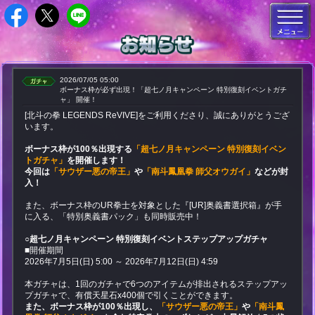
2026/07/05 05:00
ボーナス枠が必ず出現！「超七ノ月キャンペーン 特別復刻イベントガチ
ャ」 開催！
[北斗の拳 LEGENDS ReVIVE]をご利用くださり、誠にありがとうござ
います。
ボーナス枠が100％出現する
「超七ノ月キャンペーン 特別復刻イベン
トガチャ」
を開催します！
今回は
「サウザー悪の帝王」
や
「南斗鳳凰拳 師父オウガイ」
などが封
入！
また、ボーナス枠のUR拳士を対象とした『[UR]奥義書選択箱』が手
に入る、「特別奥義書パック」も同時販売中！
○超七ノ月キャンペーン 特別復刻イベントステップアップガチャ
■開催期間
2026年7月5日(日) 5:00 ～ 2026年7月12日(日) 4:59
本ガチャは、1回のガチャで6つのアイテムが排出されるステップアッ
プガチャで、有償天星石x400個で引くことができます。
また、ボーナス枠が100％出現し、
「サウザー悪の帝王」
や
「南斗鳳