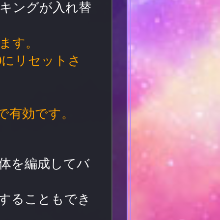
キングが入れ替
れます。
0にリセットさ
まで有効です。
0体を編成してバ
することもでき