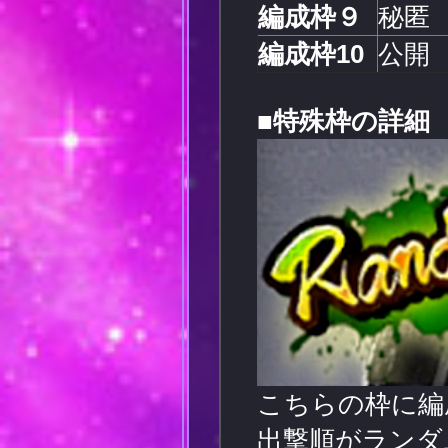
編成枠９
秘匿
編成枠10
公開
■特殊枠の詳細
こちらの枠に編
出撃順がランダ