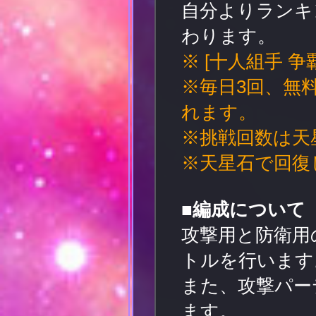
自分よりランキ
わります。
※ [十人組手 
※毎日3回、無
れます。
※挑戦回数は天
※天星石で回復
■編成について
攻撃用と防衛用
トルを行います
また、攻撃パー
ます。