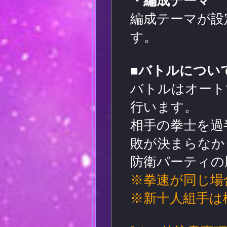
・編成テーマ
編成テーマが設
す。
■バトルについ
バトルはオート
行います。
相手の拳士を過
敗が決まらなか
防衛パーティの
※拳速が同じ場
※新十人組手は