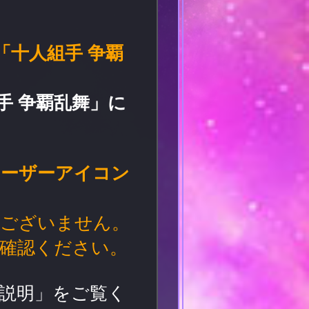
「十人組手 争覇
手 争覇乱舞」に
ユーザーアイコン
はございません。
ご確認ください。
「説明」をご覧く