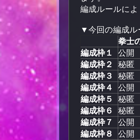
編成ルールによ
▼今回の編成ル
拳士
編成枠１
公開
編成枠２
秘匿
編成枠３
秘匿
編成枠４
公開
編成枠５
秘匿
編成枠６
秘匿
編成枠７
公開
編成枠８
公開