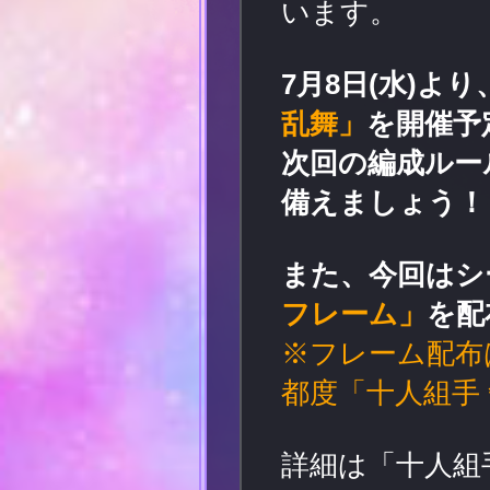
います。
7月8日(水)よ
乱舞」
を開催予
次回の編成ルー
備えましょう！
また、今回はシ
フレーム」
を配
※フレーム配布
都度「十人組手
詳細は「十人組