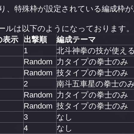
り、特殊枠が設定されている編成枠が
ールは以下のようになっております。
の表示
出撃順
編成テーマ
1
北斗神拳の技が使え
Random
力タイプの拳士のみ
Random
技タイプの拳士のみ
2
南斗五車星の拳士の
Random
力タイプの拳士のみ
Random
技タイプの拳士のみ
3
なし
4
なし