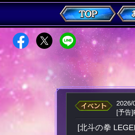
2026/
[予告
[北斗の拳 LE