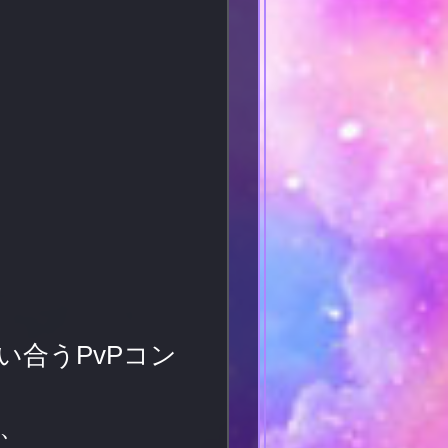
合うPvPコン
、