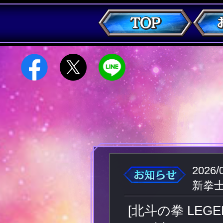
2026/
新拳
[北斗の拳 LEG