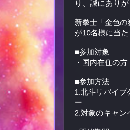
り、誠にありが
新拳士「金色の狼
が10名様に当た
■参加対象
・国内在住の方
■参加方法
1.北斗リバイブ公式
ー
2.対象のキャン