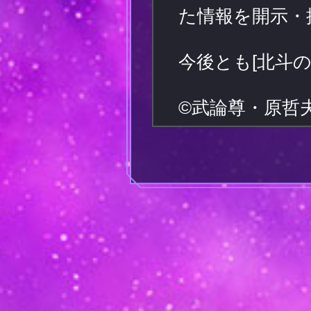
た情報を開示・
今後とも[北斗の
©武論尊・原哲夫／