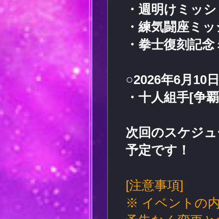
・週明けミッシ
・練気闘座ミッ
・拳士復刻記念
○2026年6月10日
・十人組手[争覇
次回のスケジュ
予定です！
[注意事項]
※ イベントの