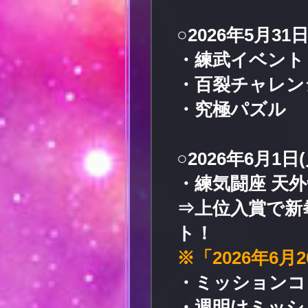
○2026年5月31日
・練武イベント
・百裂チャレン
・究極パズル
○2026年6月1日(
・練気闘座 天外
⇒上位入賞で新
ト！
※「2026年6月
・ミッションコ
・週明けミッシ