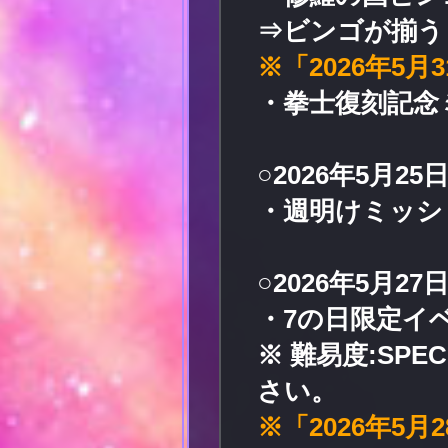
⇒ビンゴが揃う
※「2026年5月
・拳士復刻記念
○2026年5月25日
・週明けミッシ
○2026年5月27日
・7の日限定イ
※ 難易度:SP
さい。
※「2026年5月