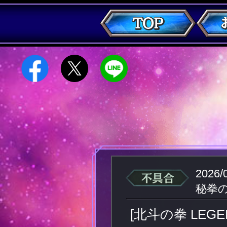
2026/
秘拳
[北斗の拳 LE