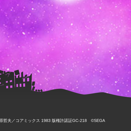
哲夫／コアミックス 1983 版権許諾証GC-218 ©SEGA