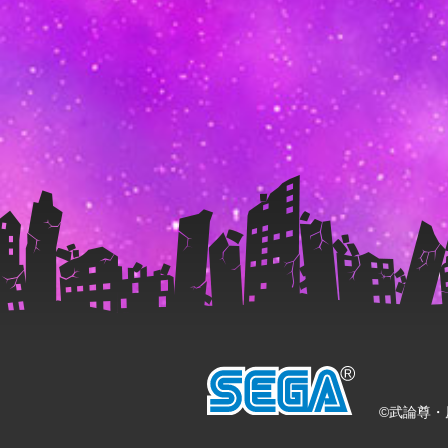
©武論尊・原