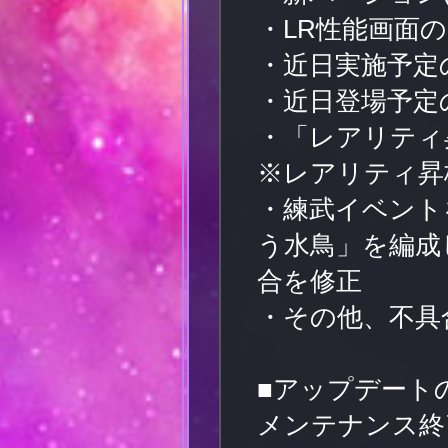
・LR性能画面
・近日実施予定
・近日登場予定
・「レアリティ
※レアリティ昇
・練武イベント
う水鳥」を編成
合を修正
・その他、不具
■アップデート
メンテナンス終了