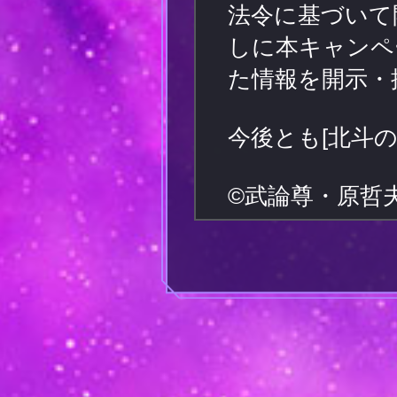
法令に基づいて
しに本キャンペ
た情報を開示・
今後とも[北斗の
©武論尊・原哲夫／