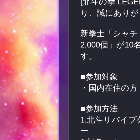
[北斗の拳 LEG
り、誠にありが
新拳士「シャチ
2,000個」が1
す。
■参加対象
・国内在住の方
■参加方法
1.北斗リバイブ公式
ー