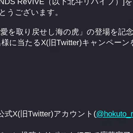
ENDS ReVIVE（以下北斗リバイブ）
とうございます。
 愛を取り戻せし海の虎
」の登場を記
0名様に当たるX(旧Twitter)キャンペ
X(旧Twitter)アカウント(
@hokuto_r