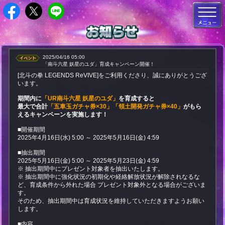
2025/04/16 05:00
「南斗六星 妖星のユダ」育成キャンペーン開催！
[北斗の拳 LEGENDS ReVIVE]をご利用くださり、誠にありがとうござ
います。
期間内に
「UR南斗六星 妖星のユダ」
を育成すると
最大で合計
「五車玉ガチャ券×30」「領土開発ガチャ券×40」
がもら
えるキャンペーンを実施します！
■開催期間
2025年4月16日(水) 5:00 ～ 2025年5月16日(金) 4:59
■抽出期間
2025年5月16日(金) 5:00 ～ 2025年5月23日(金) 4:59
※ 抽出期間中にプレゼント対象者を抽出いたします。
※ 抽出期間中に強化状況の初期化や経絡解放状況が解除されなるな
ど、育成条件から外れた場合 プレゼント対象外となる場合がございま
す。
そのため、抽出期間中は育成状況を維持していただきますようお願い
します。
■内容