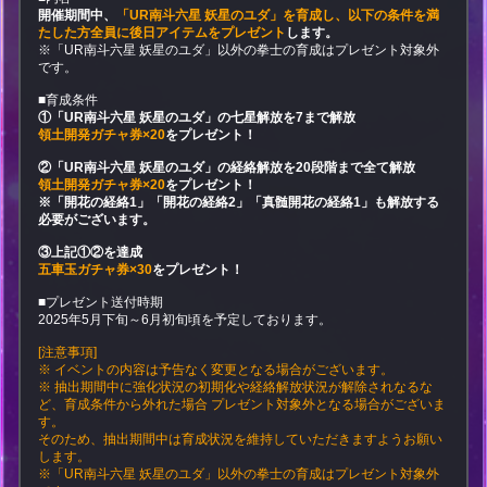
開催期間中、
「UR南斗六星 妖星のユダ」を育成し、以下の条件を満
たした方全員に後日アイテムをプレゼント
します。
※「UR南斗六星 妖星のユダ」以外の拳士の育成はプレゼント対象外
です。
■育成条件
①「UR南斗六星 妖星のユダ」の七星解放を7まで解放
領土開発ガチャ券×20
をプレゼント！
②「UR南斗六星 妖星のユダ」の経絡解放を20段階まで全て解放
領土開発ガチャ券×20
をプレゼント！
※「開花の経絡1」「開花の経絡2」「真髄開花の経絡1」も解放する
必要がございます。
③上記①②を達成
五車玉ガチャ券×30
をプレゼント！
■プレゼント送付時期
2025年5月下旬～6月初旬頃を予定しております。
[注意事項]
※ イベントの内容は予告なく変更となる場合がございます。
※ 抽出期間中に強化状況の初期化や経絡解放状況が解除されなるな
ど、育成条件から外れた場合 プレゼント対象外となる場合がございま
す。
そのため、抽出期間中は育成状況を維持していただきますようお願い
します。
※「UR南斗六星 妖星のユダ」以外の拳士の育成はプレゼント対象外