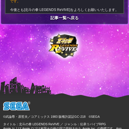
です。
今後とも[北斗の拳 LEGENDS ReVIVE]をよろしくお願いいたします。
記事一覧へ戻る
©武論尊・原哲夫／コアミックス 1983 版権許諾証GC-218 ©SEGA
タイトル：北斗の拳 LEGENDS ReVIVE ／ ジャンル：伝承リバイブRPG
Apple および Apple ロゴは米国その他の国で登録された Apple Inc. の商標です。App