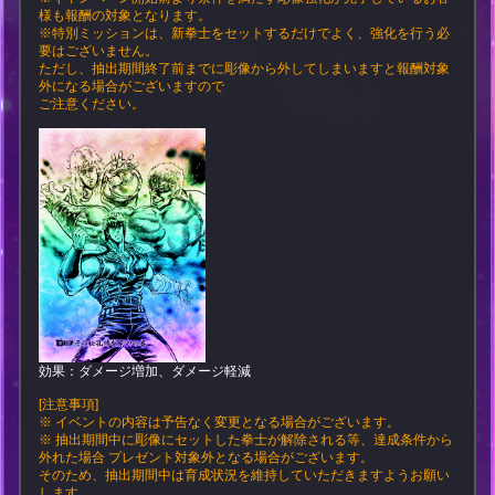
様も報酬の対象となります。
※特別ミッションは、新拳士をセットするだけでよく、強化を行う必
要はございません。
ただし、抽出期間終了前までに彫像から外してしまいますと報酬対象
外になる場合がございますので
ご注意ください。
効果：ダメージ増加、ダメージ軽減
[注意事項]
※ イベントの内容は予告なく変更となる場合がございます。
※ 抽出期間中に彫像にセットした拳士が解除される等、達成条件から
外れた場合 プレゼント対象外となる場合がございます。
そのため、抽出期間中は育成状況を維持していただきますようお願い
します。