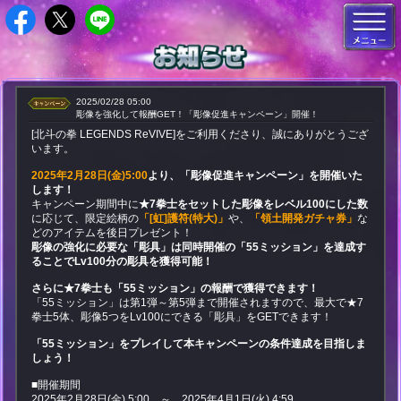
2025/02/28 05:00
彫像を強化して報酬GET！「彫像促進キャンペーン」開催！
[北斗の拳 LEGENDS ReVIVE]をご利用くださり、誠にありがとうござ
います。
2025年2月28日(金)5:00
より、「彫像促進キャンペーン」を開催いた
します！
キャンペーン期間中に
★7拳士をセットした彫像をレベル100にした数
に応じて、限定絵柄の
「[虹]護符(特大)」
や、
「領土開発ガチャ券」
な
どのアイテムを後日プレゼント！
彫像の強化に必要な「彫具」は同時開催の「55ミッション」を達成す
ることでLv100分の彫具を獲得可能！
さらに★7拳士も「55ミッション」の報酬で獲得できます！
「55ミッション」は第1弾～第5弾まで開催されますので、最大で★7
拳士5体、彫像5つをLv100に
できる「彫具」をGETできます！
「55ミッション」をプレイして本キャンペーンの条件達成を目指しま
しょう！
■開催期間
2025年2月28日(金) 5:00 ～ 2025年4月1日(火) 4:59