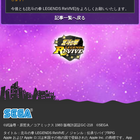
今後とも[北斗の拳 LEGENDS ReVIVE]をよろしくお願いいたします。
記事一覧へ戻る
©武論尊・原哲夫／コアミックス 1983 版権許諾証GC-218 ©SEGA
タイトル：北斗の拳 LEGENDS ReVIVE ／ ジャンル：伝承リバイブRPG
Apple および Apple ロゴは米国その他の国で登録された Apple Inc. の商標です。App