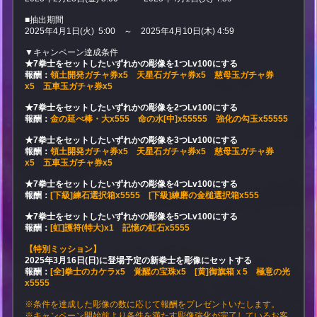
■抽出期間
2025年4月1日(火) 5:00 ～ 2025年4月10日(木) 4:59
▼キャンペーン達成条件
★7拳士をセットしたいずれかの彫像を1つLv100にする
報酬：
領土開発ガチャ券x5 天星石ガチャ券x5 慈母玉ガチャ券
x5 五車玉ガチャ券x5
★7拳士をセットしたいずれかの彫像を2つLv100にする
報酬：
金の延べ棒・大x555 命の水[中]x55555 強化の勾玉x55555
★7拳士をセットしたいずれかの彫像を3つLv100にする
報酬：
領土開発ガチャ券x5 天星石ガチャ券x5 慈母玉ガチャ券
x5 五車玉ガチャ券x5
★7拳士をセットしたいずれかの彫像を4つLv100にする
報酬：
[下級]練石選択箱x5555 [下級]練磨の金槌選択箱x555
★7拳士をセットしたいずれかの彫像を5つLv100にする
報酬：
[虹]護符(特大)x1 記憶の虹石x5555
【特別ミッション】
2025年3月16日(日)に登場予定の新拳士を彫像にセットする
報酬：
[全]拳士のカケラx5 覚醒の宝珠x5 [黄]御旗箱ｘ5 極意の光
x5555
※条件を達成した彫像の数に応じて報酬をプレゼントいたします。
※キャンペーン開始前より条件を満たす彫像強化が完了しているお客