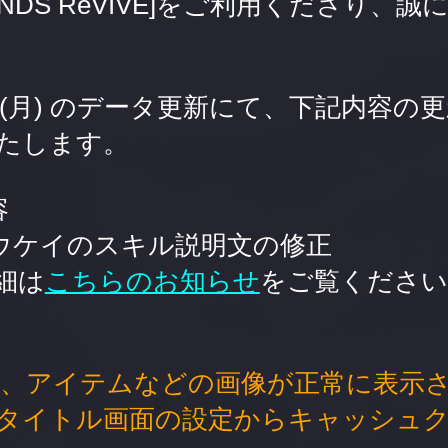
GENDS ReVIVE]をご利用くださり、
17日(月) のデータ更新にて、下記内容
たします。
容
ュウケイのスキル説明文の修正
細は
こちらのお知らせ
をご覧ください
後、アイテムなどの画像が正常に表示
タイトル画面の設定からキャッシュ