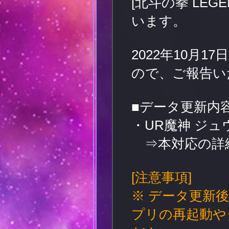
[北斗の拳 LE
います。
2022年10月
ので、ご報告い
■データ更新内
・UR魔神 ジ
⇒本対応の詳
[注意事項]
※ データ更新
プリの再起動や