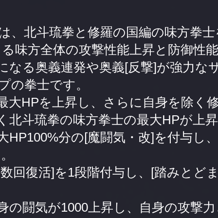
は、北斗琉拳と修羅の国編の味方拳士
よる味方全体の攻撃性能上昇と防御性
になる奥義連発や奥義[反撃]が強力な
プの拳士です。
最大HPを上昇し、さらに自身を除く
く北斗琉拳の味方拳士の最大HPが上
HP100%分の[魔闘気・改]を付与し
す。
数回復活]を1段階付与し、[踏みとどま
身の闘気が1000上昇し、自身の攻撃