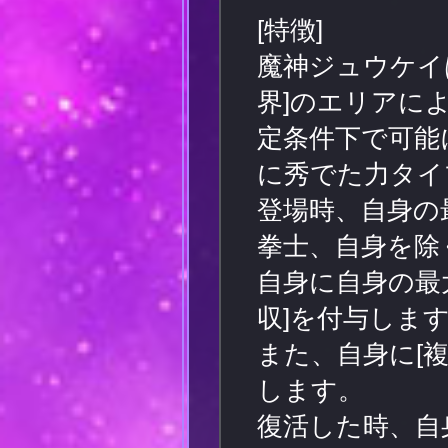
[特徴]
魔神ジュウケイ
界]のエリアに
定条件下で可能
に秀でた力タイ
登場時、自身の
拳士、自身を除
自身に自身の最大
収]を付与しま
また、自身に[複
します。
復活した時、自