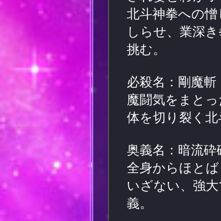
北斗神拳への憎
しらせ、業深き
挑む。
必殺名：剛魔斬
魔闘気をまとっ
体を切り裂く北
奥義名：暗流砕
全身からほとば
いざない、強大
義。