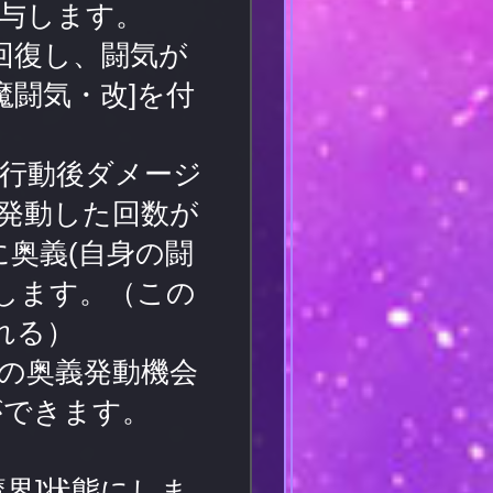
付与します。
回復し、闘気が
魔闘気・改]を付
行動後ダメージ
発動した回数が
に奥義(自身の闘
]します。（この
れる）
の奥義発動機会
ができます。
界]状態にしま