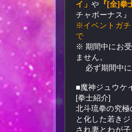
イ」
や
『[全]
チャボーナス』
※イベントガチャボ
で
※ 期間中にお
ません。
必ず期間中に
■魔神ジュウケ
[拳士紹介]
北斗琉拳の究極
と化した若きジ
され妻とわが子