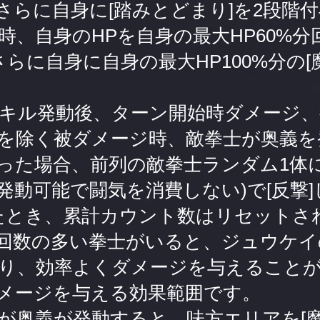
、さらに自身に[踏みとどまり]を2段階
時、自身のHPを自身の最大HP60%分
さらに自身に自身の最大HP100%分の[
キル発動後、ターン開始時ダメージ、
を除く被ダメージ時、敵拳士が奥義を
だった場合、前列の敵拳士ランダム1体
発動可能で闘気を消費しない)で[反撃
したとき、累計カウント数はリセットさ
回数の多い拳士がいると、ジュウケイ
り、効率よくダメージを与えること
メージを与える効果範囲です。
が奥義が発動すると、味方エリアを[魔