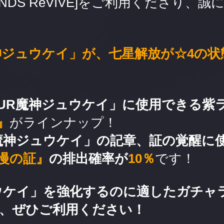
GENDS ReVIVE]をご利用くださり、
神ジュウケイ」が、七星解放が☆4の状
UR魔神ジュウケイ」に使用できる紫
』
がラインナップ！
魔神ジュウケイ」の記章、証の覚醒に
慢の証』
の排出確率が
10％
です！
ウケイ」を強化するのに適したガチャ
、ぜひご利用ください！