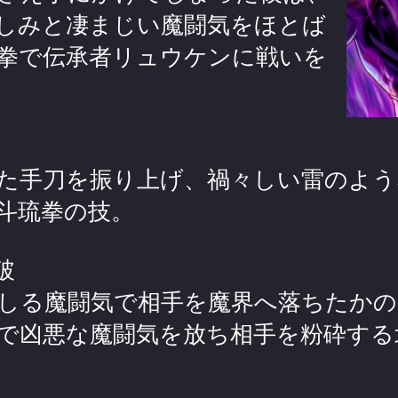
しみと凄まじい魔闘気をほとば
拳で伝承者リュウケンに戦いを
た手刀を振り上げ、禍々しい雷のよう
斗琉拳の技。
破
しる魔闘気で相手を魔界へ落ちたかの
で凶悪な魔闘気を放ち相手を粉砕する