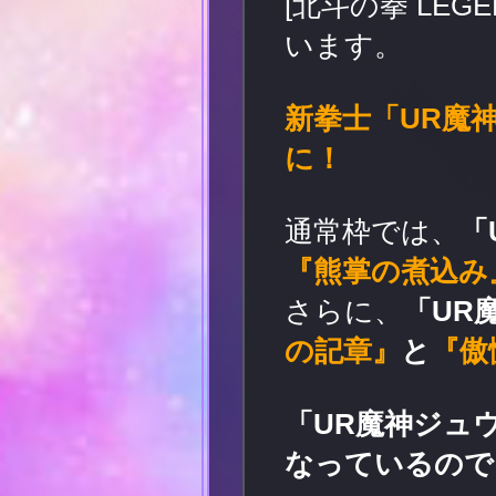
[北斗の拳 LE
います。
新拳士「UR魔
に！
通常枠では、
「
『熊掌の煮込み
さらに、
「UR
の記章』
と
『傲
「UR魔神ジュ
なっているので