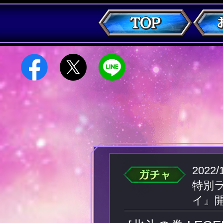
2022/
特別
イ』