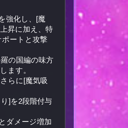
を強化し、[魔
能上昇に加え、特
サポートと攻撃
修羅の国編の味方
昇します。
、さらに[魔気吸
り]を2段階付与
力とダメージ増加