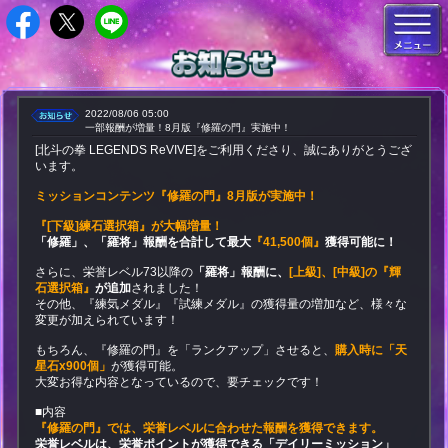
2022/08/06 05:00
一部報酬が増量！8月版『修羅の門』実施中！
[北斗の拳 LEGENDS ReVIVE]をご利用くださり、誠にありがとうござ
います。
ミッションコンテンツ『修羅の門』8月版が
実施
中！
『[下級]練石選択箱』が大幅増量！
「修羅」、「羅将」報酬を合計して最大
『41,500個』
獲得可能に！
さらに、栄誉レベル73以降の
「羅将」報酬に、
[上級]、[中級]の『輝
石選択箱』
が追加
されました！
その他、『練気メダル』『試練メダル』の獲得量の増加など、様々な
変更が加えられています！
もちろん、『修羅の門』を「ランクアップ」させると、
購入時に「天
星石x900個」
が獲得可能。
大変お得な内容となっているので、要チェックです！
■内容
『修羅の門』では、栄誉レベルに合わせた報酬を獲得できます。
栄誉レベルは、栄誉ポイントが獲得できる「デイリーミッション」