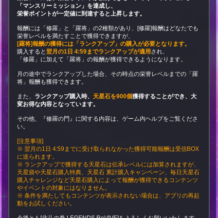
「マンスリーミッション」を達成し、
栄誉ポイントが一定値に到達すると上昇します。
報酬には「修羅」と「羅将」の2種類があり、[修羅]報酬はどなたでも
栄誉レベルを満たすことで獲得できますが、
[羅将]報酬の獲得には「ランクアップ」の購入が必要となります。
購入すると
翌月の1日 4:59までランクアップが適用
され、
「修羅」に加えて「羅将」の報酬が獲得できるようになります。
月の途中でランクアップした場合、その時点の栄誉レベルまでの「羅
将」報酬も獲得できます。
また、
ランクアップ購入時、
天星石を900個
獲得することができ、大
変お得な内容となっています。
その他、『修羅の門』に関する内容は、ゲーム内ヘルプをご覧くださ
い。
[注意事項]
※ 翌月の1日 4:59までに受け取られなかった獲得可能報酬は受信BOX
に送られます。
※ ランクアップで獲得する天星石は伝承レベルには加算されますが、
天星袋や天星石購入特典、天星石 累計購入キャンペーン、毎日天星石
購入チャレンジなど天星石購入によって報酬が獲得できるコンテンツ
やイベントの対象にはなりません。
※ 条件を満たしてもコンテンツが表示されない場合は、アプリの再起
動をお試しください。