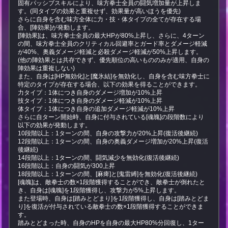
固有パッシブスキルにより、味方拳士全員の闘気増加量が上昇しま
す。(同タイプの効果と重複せず、効果量が高いほうを優先)
さらに自身を含む味方全体に力・技・体タイプの全てが存在する場
合、[陣効果]が発動します。
[陣効果]は、味方拳士全員の最大HPが80%上昇し、さらに、4ターン
の間、味方拳士全員のクリティカル回避率とガード率とダメージ軽減
が40%、奥義ダメージ軽減と必殺ダメージ軽減が50%上昇します。
(他の陣効果とは共存できず、優先順位の高いもののみが適用、自身の
陣効果は重複しない)
また、自身は[HP無効化]と[魔氷結]を無効化し、自身を含む味方拳士に
特定のタイプが存在する場合、以下の効果を得ることができます。
力タイプ：1体につき自身のダメージ増加が10%上昇
技タイプ：1体につき自身のダメージ軽減が10%上昇
体タイプ：1体につき自身の追加ダメージ軽減が10%上昇
さらに自ターン開始時、自身に付与されている[魂魄]の段階数により
以下の効果が発動します。
10段階以上：1ターンの間、自身の攻撃力が20%上昇(復活後継続)
12段階以上：1ターンの間、自身の奥義ダメージ増加が20%上昇(復活
後継続)
14段階以上：1ターンの間、闘気減少を無効化(復活後継続)
16段階以上：自身の闘気が300上昇
18段階以上：1ターンの間、[麻痺]と[鬼雷縛]を無効化(復活後継続)
[魂魄]は、敵拳士の数×1段階獲得することができ、敵拳士が倒れたと
き、自身は[魂魄]を1段階獲得し、攻撃力が5%上昇します。
また登場時、自身は[踏みとどまり]を1段階獲得し、自身は[踏みとどま
り]を復活が付与されている敵拳士の数×1段階獲得することができま
す。
踏みとどまった時、自身のHPを自身の最大HP80%分回復し、1ター