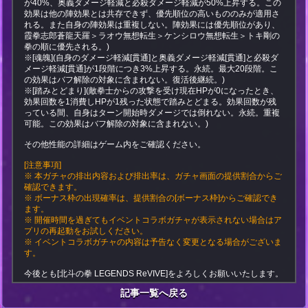
が40%、奥義ダメージ軽減と必殺ダメージ軽減が50%上昇する。この
効果は他の陣効果とは共存できず、優先順位の高いもののみが適用さ
れる。また自身の陣効果は重複しない。陣効果には優先順位があり、
霞拳志郎蒼龍天羅＞ラオウ無想転生＞ケンシロウ無想転生＞トキ剛の
拳の順に優先される。)
※[魂魄](自身のダメージ軽減[貫通]と奥義ダメージ軽減[貫通]と必殺ダ
メージ軽減[貫通]が1段階につき3%上昇する。永続。最大20段階。こ
の効果はバフ解除の対象に含まれない。復活後継続。)
※[踏みとどまり](敵拳士からの攻撃を受け現在HPが0になったとき、
効果回数を1消費しHPが1残った状態で踏みとどまる。効果回数が残
っている間、自身はターン開始時ダメージでは倒れない。永続。重複
可能。この効果はバフ解除の対象に含まれない。)
その他性能の詳細はゲーム内をご確認ください。
[注意事項]
※ 本ガチャの排出内容および排出率は、ガチャ画面の提供割合からご
確認できます。
※ ボーナス枠の出現確率は、提供割合の[ボーナス枠]からご確認でき
ます。
※ 開催時間を過ぎてもイベントコラボガチャが表示されない場合はア
プリの再起動をお試しください。
※ イベントコラボガチャの内容は予告なく変更となる場合がございま
す。
今後とも[北斗の拳 LEGENDS ReVIVE]をよろしくお願いいたします。
記事一覧へ戻る