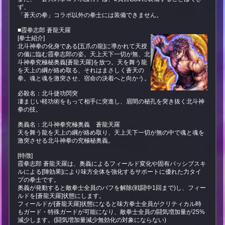
ず、
「蒼天の拳」コラボ以外の拳士には装備できません。
■霞拳志郎 蒼龍天羅
[拳士紹介]
北斗神拳の化身である[五爪の龍]に導かれて天授
の儀に臨む霞拳志郎の姿。天上天下一切が無、北
斗神拳究極秘奥義[蒼龍天羅]を放つ。天を舞う龍
を天上の綱が絡め取る、それはまさしく蒼天の
拳。魂と魂を激突させ、宿命の決着へと向かう。
必殺名：北斗捷功閃突
凄まじい軽功術をもって相手に突進し、眉間の秘孔を突き抜く北斗神
拳の技。
奥義名：北斗神拳究極奥義 蒼龍天羅
天を舞う龍を天上の綱が絡め取り、天上天下一切が無の中で魂と魂を
激突させる北斗神拳の究極秘奥義。
[特徴]
霞拳志郎 蒼龍天羅は、奥義によるフィールド変化や固有パッシブスキ
ルによる[陣効果]により味方全体を強化するサポートに優れた力タイ
プの拳士です。
奥義が発動すると敵拳士全員のバフを解除(戦闘中1回まで)し、フィー
ルドを[蒼龍天羅]状態にします。
フィールドが[蒼龍天羅]状態になると味方拳士全員がクリティカル時
もガード・特殊ガードが可能になり、敵拳士全員の闘気増加量が25%
減少します。(闘気増加量減少無効化の対象にならない)