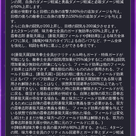
ンの間、自身のダメージ軽減と奥義ダメージ軽減と必殺ダメージ軽減
が50%上昇します。
必殺が発動すると目標に自身の攻撃力80%分の追加ダメージを与え、
目標の後ろの敵拳士に自身の攻撃力150%分の追加ダメージを与えま
す。
さらに自身の闘気が200上昇し、目標の闘気を200減少させます。
また2ターンの間、味方拳士全員のガード無効率が20%上昇します。
霞拳志郎 蒼龍天羅は、[蒼龍天羅]フィールドや[陣効果]による味方全体
バフに加え、[魂魄]や味方のタイプによる自己バフなど、チーム全体
を強化し、戦闘を有利に運ぶことができる拳士です。
※[蒼龍天羅](味方拳士全員がクリティカル時もガード・特殊ガードが
可能になる。敵拳士全員の闘気増加量が25%減少する(この効果は闘気
増加量減少無効化の対象にならない)。フィールド効果は他のフィール
ド効果とは共存できず、優先順位の高いもののみが適用される。フィ
ールド効果は、[蒼龍天羅]＞[冠水]の順に優先される。フィールド効果
によるバフ・デバフ効果はフィールドが[蒼龍天羅]状態である限り適
用され解除されることはなく、状態異常回避率が100%以上であって
も回避できない。発動者が倒れた時に効果が解除されフィールドが元
に戻る。復活する場合は効果が持続する。自陣と敵陣の双方に霞拳志
郎蒼龍天羅が存在する場合も、敵と味方にフィールド効果の影響を与
えるためには自陣の霞拳志郎蒼龍天羅が奥義を放つ必要がある。双方
の霞拳志郎蒼龍天羅が奥義を発動し、フィールド効果の影響を与えて
いる状態で自陣の霞拳志郎蒼龍天羅が倒れた場合、フィールドは変化
し続けたままだが敵と味方へのフィールド効果は解除される。双方の
霞拳志郎蒼龍天羅が倒れた際に元のフィールドに戻る。)
※[陣効果](味方拳士全員の最大HPが80%上昇する。さらに、4ターン
の間、味方拳士全員のクリティカル回避率とガード率とダメージ軽減