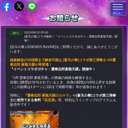
2022/06/10 05:00
[蒼天の拳]コラボ復刻！『イベントコラボガチャ：霞拳志郎蒼龍天羅』開
催！
[北斗の拳 LEGENDS ReVIVE]をご利用くださり、誠にありがとうござ
います。
経絡解放が30段階まで解放可能な [蒼天の拳]コラボ第三弾拳士 UR霞
拳志郎 蒼龍天羅が再登場！
『イベントコラボガチャ：霞拳志郎蒼龍天羅』開催中！
『UR 霞拳志郎 蒼龍天羅』の奥義の経絡を解放すると、
目標に[障壁]が付与されているとき、自身の闘気が1000上昇する効果
（この効果は1ターンに1回まで発動可能）等が追加されます！
同時に、
『霞拳志郎 蒼龍天羅のカケラ』
や
[蒼天の拳]コラボ第三弾拳
士に使用できる食料
『花見酒』
等、特別なラインナップのアイテムも
販売中です！