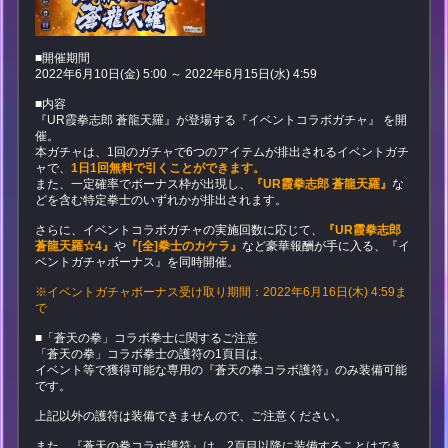
■開催期間
2022年6月10日(金) 5:00 ～ 2022年6月15日(水) 4:59
■内容
『UR霞拳志郎 蒼龍天羅』が登場する『イベントコラボガチャ』 を開
催。
本ガチャは、1回のガチャで6つのアイテムが排出されるイベントガチ
ャで、
1日1回無料で引くことができます。
また、一定確率でボーナス枠が出現し、
『UR霞拳志郎 蒼龍天羅』
な
どを含む特定拳士のいずれかが排出されます。
さらに、イベントコラボガチャの実施回数に応じて、
『UR霞拳志郎
蒼龍天羅☆4』
や
『[全]拳士のカケラ』
など豪華報酬が手に入る、『イ
ベントガチャボーナス』を同時開催。
※イベントガチャボーナス受け取り期間：2022年6月16日(木) 4:59ま
で
■「蒼天の拳」コラボ拳士に関するご注意
「蒼天の拳」コラボ拳士の護符の1頁目は、
イベント等で獲得可能な専用の『蒼天の拳コラボ護符』のみ装備可能
です。
上記以外の護符は装備できませんので、ご注意ください。
また、『蒼天の拳コラボ護符』は、2頁目以降に装備することはでき