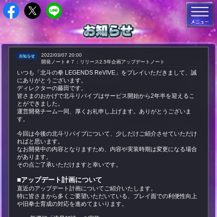
2022/03/07 20:00
開発ノート＃７：リリース2.5年企画アップデートノート
いつも「北斗の拳 LEGENDS ReVIVE」をプレイいただきまして、誠
にありがとうございます。
ディレクターの藤田です。
皆さまのおかげで北斗リバイブはサービス開始から2年半を迎えるこ
とができました。
運営開発チーム一同、厚くお礼申し上げます。ありがとうございま
す。
今回は今後の北斗リバイブについて、少しだけご紹介させていただけ
ればと思います。
なお開発中の内容となりますため、内容や実装時期は変更になる場合
があります。
その点ご了承いただけますと幸いです。
■アップデート計画について
直近のアップデート計画についてご紹介いたします。
特に皆さまから多くご要望いただいている、プレイ面での利便性向上
や旧拳士育成の対応を進めてまいります。