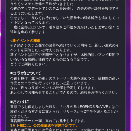
うやくシステム改修の目途がつきました。
今後のアップデートでシステムを改修し、過去の特化護符を獲得でき
るようにいたします。
併せまして、長らくお待たせしていた旧拳士の経絡解放も追加してい
く予定となっております。
一度に全部とはいかず、引き続きご不便をおかけいたしますが徐々に
追加を進めて参ります。
○新イベントの開催
引き続きシステム面での改善を続けていくと同時に、新しい形式のイ
ベントを実装したいと考えております。
新イベントは現在企画開発中となりますが、比較的短いプレイ時間で
いろいろな報酬が獲得できるものになる予定です。
どうぞご期待ください。
■コラボについて
今後も原作「北斗の拳」のストーリー実装を進めつつ、親和性の高い
作品とのコラボを行っていきたいと思っています。
なお、近々コラボイベントの開催を予定しております。
あと少しでお知らせすることができるので、続報をお待ちください。
■おわりに
冒頭でもお伝えしました通り、「北斗の拳 LEGENDS ReVIVE」はご
愛顧くださる皆さまに支えられ、リリースから2年半を迎えることが
できました。
運営開発チーム一同、重ねてお礼申し上げます。
3月下旬には、公式生放送を実施予定です。
岩本と藤田両名で出演予定となりますので、その際に改めてリバイバ