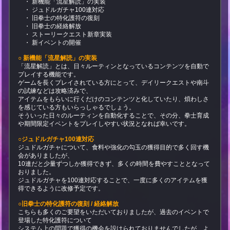
・ 新機能「流星解読」の実装
・ ジュドルガチャ100連対応
・ 旧拳士の特化護符の復刻
・ 旧拳士の経絡解放
・ ストーリークエスト新章実装
・ 新イベントの開催
○ 新機能「流星解読」の実装
「流星解読」とは、日々ルーティンとなっているコンテンツを自動で
プレイする機能です。
ゲームを長くプレイされている方にとって、デイリークエストや南斗
の試練などは攻略済みで、
アイテムをもらいに行くだけのコンテンツと化していたり、煩わしさ
を感じている方もいらっしゃるでしょう。
そういった日々のルーティンを自動化することで、その分、拳士育成
や期間限定イベントをプレイしやすい状況となれば幸いです。
○ジュドルガチャ100連対応
ジュドルガチャについて、食料や強化の勾玉の獲得目的で多く回す機
会がありましたが、
10連だと少量ずつしか獲得できず、多くの時間を費やすこととなって
おりました。
ジュドルガチャを100連対応することで、一度に多くのアイテムを獲
得できるように改修予定です。
○旧拳士の特化護符の復刻 / 経絡解放
こちらも多くのご要望をいただいておりましたが、過去のイベントで
登場した特化護符について
システム上の問題で獲得の機会を設けられておりませんでしたが、よ