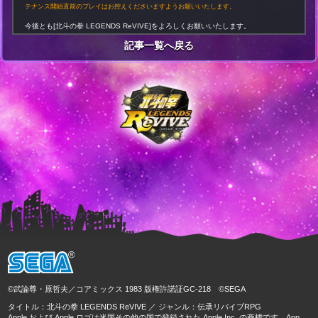
テナンス開始直前のプレイはお控えくださいますようお願いいたします。
今後とも[北斗の拳 LEGENDS ReVIVE]をよろしくお願いいたします。
記事一覧へ戻る
©武論尊・原哲夫／コアミックス 1983 版権許諾証GC-218 ©SEGA
タイトル：北斗の拳 LEGENDS ReVIVE ／ ジャンル：伝承リバイブRPG
Apple および Apple ロゴは米国その他の国で登録された Apple Inc. の商標です。App