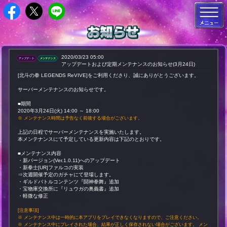
2020/03/23 05:00
アップデートおよび定期メンテナンスのお知らせ(3月24日)
[北斗の拳 LEGENDS ReVIVE]をご利用くださり、誠にありがとうございます。
サーバーメンテナンスのお知らせです。
■期間
2020年3月24日(火) 14:00 ～ 18:00
※ メンテナンス時間は予告なく前後する場合がございます。
上記の日程でサーバーメンテナンスを実施いたします。
本メンテナンスにて予定している更新内容は下記のとおりです。
■メンテナンス内容
・新バージョン(Ver.1.0.11)へのアップデート
・新拳士[UR]ファルコの実装
⇒次週開催予定のガチャにて登場します。
・ギルドバトルコンテンツ『闘神拳舞』追加
・宝物庫交換所に『リュウガの奥義書』追加
・軽微な修正
[注意事項]
※ メンテナンス中は一時的に本アプリをプレイできなくなりますので、ご注意ください。
※ メンテナンス中にプレイされた場合、結果が正しく保存されない場合がございます。 メン