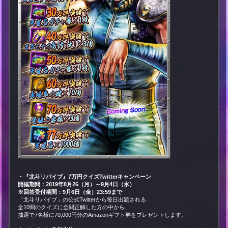
・『北斗リバイブ』
7
万円クイズ
Twitter
キャンペーン
開催期間：2019
年
8
月
26
（月）～
9
月
4日（水）
※回答受付期間：9
月
6
日（金）
23:59まで
「北斗リバイブ」の公式Twitterから毎日出題される
全10問のクイズに全問正解した方の中から、
抽選で7名様に70,000円分のAmazonギフト券をプレゼントします。