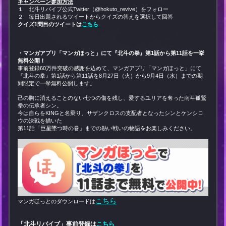
キャンペーン参加方法
１ 北斗リバイブ公式Twitter（@hokuto_revive）をフォロー
２ 毎日出題されるツイートからクイズの答えを選択して回答
クイズ1問目のツイートは
こちら
・マンガアプリ「マンガほっと」にて『北斗の拳』第
1
話から第
11話を一挙
無料公開！
事前登録60万件突破の感謝を込めて、マンガアプリ「マンガほっと」にて
『北斗の拳』第1話から第11話を8月27日（火）から9月4日（水）までの期
間限定で一挙無料公開します。
己の胸に消えることのない七つの傷を残し、愛するユリアを奪った南斗孤鷲
拳の伝承者シン。
今は自らをKINGと名乗り、サザンクロスの支配者となったシンとケンシロ
ウの決戦を描いた
第11話「巨星墜つ時の巻」までの熱い戦いの物語をお楽しみください。
こちら
マンガほっとのダウンロードは
「北斗リバイブ」事前登録は
こちら