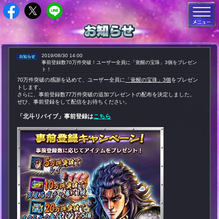
2019/08/30 14:00
事前登録数70万件突破！ユーザー全員に「覚醒の宝珠」3個をプレゼン
ト！
70万件突破の感謝を込めて、ユーザー全員に
「覚醒の宝珠」
3
個
をプレゼン
トします。
さらに、事前登録数77万件突破の追加プレゼントの配布を決定しました。
ぜひ、事前登録をして配信をお待ちください。
「北斗リバイブ」事前登録は
こちら