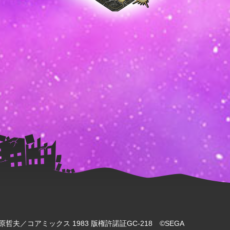
哲夫／コアミックス 1983 版権許諾証GC-218 ©SEGA