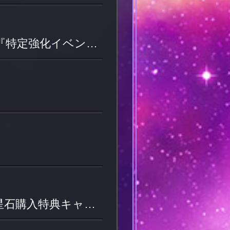
「レイ 天駆ける水鳥」等の奥義書が獲得できる！『特定強化イベント』開催！
最大120個の『[全]拳士のカケラ』が手に入る！天星石購入特典キャンペーン開催！