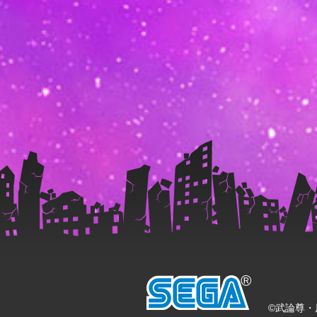
©武論尊・原