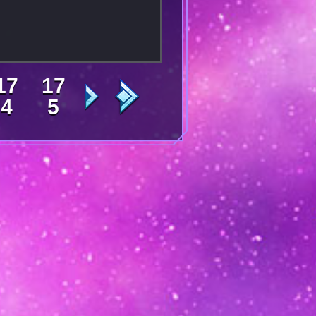
17
17
4
5